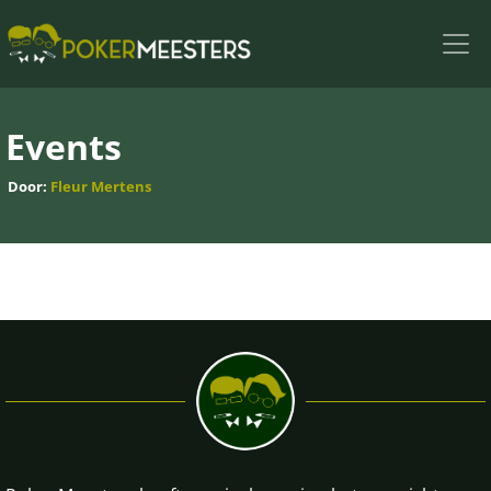
Skip
to
the
content
Events
Door:
Fleur Mertens