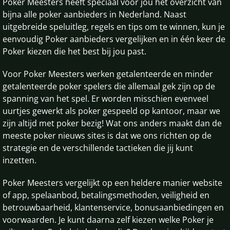
Poker Meesters heeft speciaal voor jou het overzicht van
bijna alle poker aanbieders in Nederland. Naast
uitgebreide speluitleg, regels en tips om te winnen, kun je
eenvoudig Poker aanbieders vergelijken en in één keer de
Poker kiezen die het best bij jou past.
Voor Poker Meesters werken getalenteerde en minder
getalenteerde poker spelers die allemaal gek zijn op de
spanning van het spel. Er worden misschien evenveel
uurtjes gewerkt als poker gespeeld op kantoor, maar we
zijn altijd met poker bezig! Wat ons anders maakt dan de
meeste poker nieuws sites is dat we ons richten op de
strategie en de verschillende tactieken die jij kunt
inzetten.
Poker Meesters vergelijkt op een heldere manier website
of app, spelaanbod, betalingsmethoden, veiligheid en
betrouwbaarheid, klantenservice, bonusaanbiedingen en
voorwaarden. Je kunt daarna zelf kiezen welke Poker je