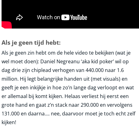
Als je geen tijd hebt:
Als je geen zin hebt om de hele video te bekijken (wat je
wel moet doen): Daniel Negreanu ‘aka kid poker’ wil op
dag drie zijn chiplead verhogen van 440.000 naar 1.6
million. Hij legt belangrijke handen uit (met visuals) en
geeft je een inkijkje in hoe zo’n lange dag verloopt en wat
er allemaal bij komt kijken. Helaas verliest hij eerst een
grote hand en gaat z’n stack naar 290.000 en vervolgens
131.000 en daarna…. nee, daarvoor moet je toch echt zelf
kijken!