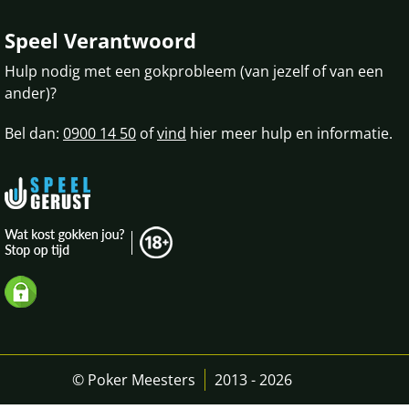
Speel Verantwoord
Hulp nodig met een gokprobleem (van jezelf of van een
ander)?
Bel dan:
0900 14 50
of
vind
hier meer hulp en informatie.
© Poker Meesters
2013 - 2026