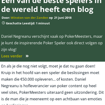
Een van de beste spelers in
de wereld heeft een blog
Door:
Winston van der Zanden
op
21 juni 2018
Geschatte Leestijd: 1 minuut
Daniel Negreanu verschijnt vaak op PokerMeesters, maar
je kunt de inspirerende Poker Speler ook direct volgen op
zijn vlog!
»
Lees verder
En als je die nog niet volgt, moet je dat nu gaan doen!
Kruip in het hoofd van een speler die beslissingen moet
maken die €50.000 opleveren… of kosten. Daniel
Negreanu is hofleverancier van poker content op heel
veel sites, PokerMeesters uiteraard geen uitzondering. Dit
is de man die je meeneemt op een achtbaan van emoties