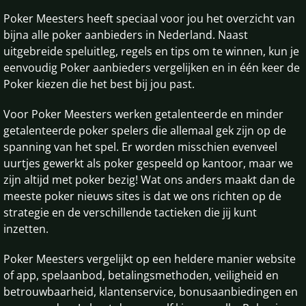
Poker Meesters heeft speciaal voor jou het overzicht van
bijna alle poker aanbieders in Nederland. Naast
uitgebreide speluitleg, regels en tips om te winnen, kun je
eenvoudig Poker aanbieders vergelijken en in één keer de
Poker kiezen die het best bij jou past.
Voor Poker Meesters werken getalenteerde en minder
getalenteerde poker spelers die allemaal gek zijn op de
spanning van het spel. Er worden misschien evenveel
uurtjes gewerkt als poker gespeeld op kantoor, maar we
zijn altijd met poker bezig! Wat ons anders maakt dan de
meeste poker nieuws sites is dat we ons richten op de
strategie en de verschillende tactieken die jij kunt
inzetten.
Poker Meesters vergelijkt op een heldere manier website
of app, spelaanbod, betalingsmethoden, veiligheid en
betrouwbaarheid, klantenservice, bonusaanbiedingen en