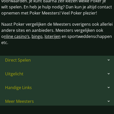
voorwaarden. Je kunt daarna zelf kiezen welke Poker je
wilt spelen. En heb je hulp nodig? Dan kun je altijd contact
opnemen met Poker Meesters! Veel Poker plezier!
Naast Poker vergelijken de Meesters overigens ook allerlei
andere sites en aanbieders. Meesters vergelijken ook
o
nline casino’s
,
bingo
,
loterijen
en sportweddenschappen
etc.
Direct Spelen
Uitgelicht
Handige Links
Meer Meesters