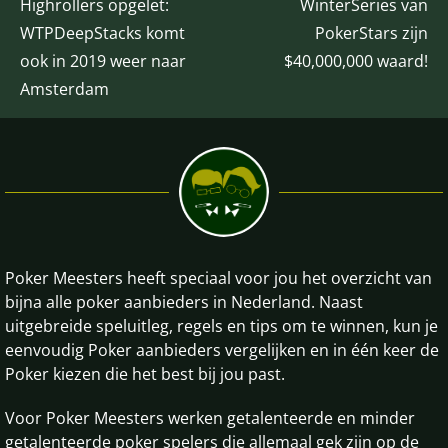
Highrollers opgelet:
WinterSeries van
WTPDeepStacks komt
PokerStars zijn
ook in 2019 weer naar
$40,000,000 waard!
Amsterdam
Poker Meesters heeft speciaal voor jou het overzicht van
bijna alle poker aanbieders in Nederland. Naast
uitgebreide speluitleg, regels en tips om te winnen, kun je
eenvoudig Poker aanbieders vergelijken en in één keer de
Poker kiezen die het best bij jou past.
Voor Poker Meesters werken getalenteerde en minder
getalenteerde poker spelers die allemaal gek zijn op de