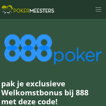
Skip
to
the
content
pak je exclusieve
Welkomstbonus bij 888
met deze code!