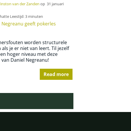
inston van der Zanden
op
31 januari
atte Leestijd: 3 minuten
l Negreanu geeft pokerles
nersfouten worden structurele
als je er niet van leert. Til jezelf
een hoger niveau met deze
n van Daniel Negreanu!
Read more