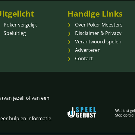
itgelicht
Handige Links
Poker vergelijk
Over Poker Meesters
Speluitleg
Disclaimer & Privacy
Verantwoord spelen
Adverteren
Contact
van jezelf of van een
eer hulp en informatie.