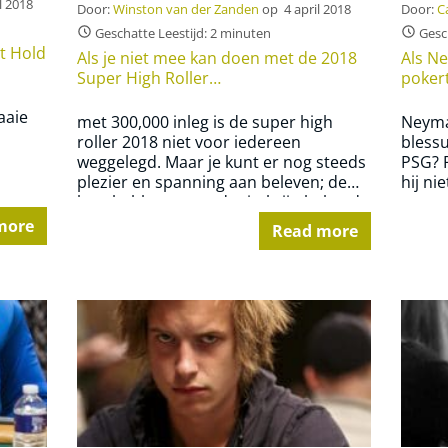
l 2018
Door:
Winston van der Zanden
op
4 april 2018
Door:
C
Geschatte Leestijd: 2 minuten
Gesch
t Hold
Als je niet mee kan doen met de 2018
Als Ne
Super High Roller…
pokert
aaie
met 300,000 inleg is de super high
Neyma
roller 2018 niet voor iedereen
blessu
weggelegd. Maar je kunt er nog steeds
PSG? P
plezier en spanning aan beleven; de
hij ni
kanshebbers voor de titel zijn bekend
(bij de bookmakers)!
more
Read more