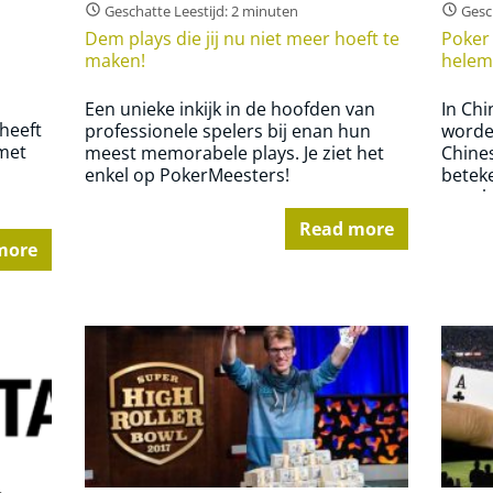
Geschatte Leestijd: 2 minuten
Gesch
Dem plays die jij nu niet meer hoeft te
Poker 
maken!
helem
Een unieke inkijk in de hoofden van
In Chi
heeft
professionele spelers bij enan hun
worde
met
meest memorabele plays. Je ziet het
Chine
enkel op PokerMeesters!
beteke
wereld
Read more
more