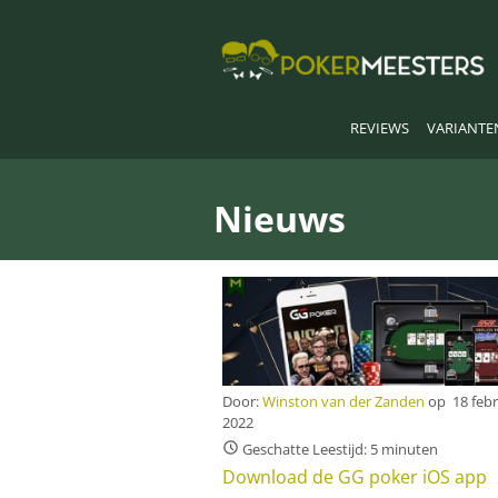
Skip
to
the
content
REVIEWS
VARIANTE
Nieuws
Door:
Winston van der Zanden
op
18 febr
2022
Geschatte Leestijd: 5 minuten
Download de GG poker iOS app