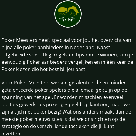
Poker Meesters heeft speciaal voor jou het overzicht van
bijna alle poker aanbieders in Nederland. Naast
uitgebreide speluitleg, regels en tips om te winnen, kun je
eenvoudig Poker aanbieders vergelijken en in één keer de
Poker kiezen die het best bij jou past.
Voor Poker Meesters werken getalenteerde en minder
getalenteerde poker spelers die allemaal gek zijn op de
spanning van het spel. Er worden misschien evenveel
uurtjes gewerkt als poker gespeeld op kantoor, maar we
zijn altijd met poker bezig! Wat ons anders maakt dan de
meeste poker nieuws sites is dat we ons richten op de
strategie en de verschillende tactieken die jij kunt
inzetten.