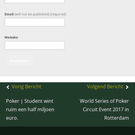
Email
(will not be published) (required)
Website
Bericht
Vorig Bericht
Volgend Bericht
navigatie
Poker | Student wint
World Series of Poker
ruim een half miljoen
Circuit Event 2017 in
euro.
Rotterdam