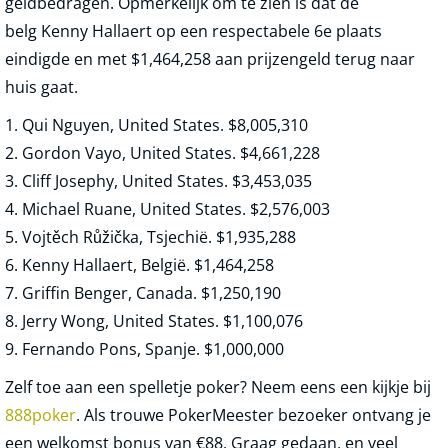
geldbedragen. Opmerkelijk om te zien is dat de
belg Kenny Hallaert op een respectabele 6e plaats
eindigde en met $1,464,258 aan prijzengeld terug naar
huis gaat.
1. Qui Nguyen, United States. $8,005,310
2. Gordon Vayo, United States. $4,661,228
3. Cliff Josephy, United States. $3,453,035
4. Michael Ruane, United States. $2,576,003
5. Vojtěch Růžička, Tsjechië. $1,935,288
6. Kenny Hallaert, België. $1,464,258
7. Griffin Benger, Canada. $1,250,190
8. Jerry Wong, United States. $1,100,076
9. Fernando Pons, Spanje. $1,000,000
Zelf toe aan een spelletje poker? Neem eens een kijkje bij
888poker
. Als trouwe PokerMeester bezoeker ontvang je
een welkomst bonus van €88. Graag gedaan, en veel